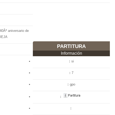
 40Âª aniversario de
IEJA
PARTITURA
Información
si
7
gpo