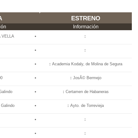
A
ESTRENO
ión
Información
 VELLA
Academia Kodaly, de Molina de Segura
00
JosÃ© Bermejo
Galindo
Certamen de Habaneras
 Galindo
Ayto. de Torrevieja