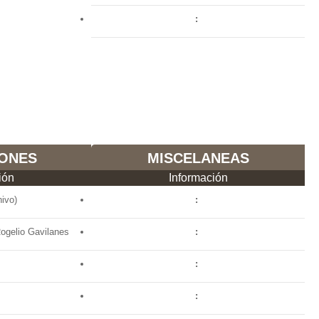
ONES
MISCELANEAS
ión
Información
ivo)
ogelio Gavilanes