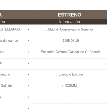
A
ESTRENO
ión
Información
ASTELLANOS
Madrid. Conservatorio Superior
 la del campo
1965-06-19
ano
Encarnita GÃ³mez/Guadalupe G. Castelo
00
namuno
Ejercicio Escolar
 Galindo
RCSMM