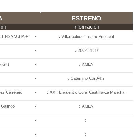
A
ESTRENO
ión
Información
E ENSANCHA +
Villarrobledo. Teatro Principal
2002-11-30
.Gr.)
AMEV
Saturnino CortÃ©s
ez Carretero
XXII Encuentro Coral Castillla-La Mancha.
 Galindo
AMEV